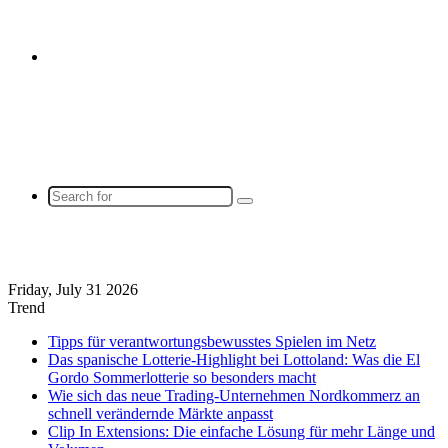
Sidebar
Search
for
Friday, July 31 2026
Trend
Tipps für verantwortungsbewusstes Spielen im Netz
Das spanische Lotterie-Highlight bei Lottoland: Was die El
Gordo Sommerlotterie so besonders macht
Wie sich das neue Trading-Unternehmen Nordkommerz an
schnell verändernde Märkte anpasst
Clip In Extensions: Die einfache Lösung für mehr Länge und