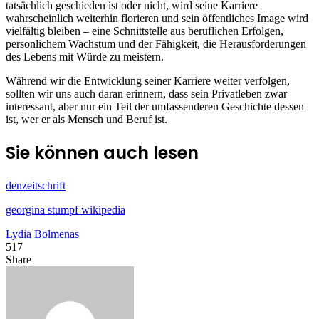
tatsächlich geschieden ist oder nicht, wird seine Karriere
wahrscheinlich weiterhin florieren und sein öffentliches Image wird
vielfältig bleiben – eine Schnittstelle aus beruflichen Erfolgen,
persönlichem Wachstum und der Fähigkeit, die Herausforderungen
des Lebens mit Würde zu meistern.
Während wir die Entwicklung seiner Karriere weiter verfolgen,
sollten wir uns auch daran erinnern, dass sein Privatleben zwar
interessant, aber nur ein Teil der umfassenderen Geschichte dessen
ist, wer er als Mensch und Beruf ist.
Sie können auch lesen
denzeitschrift
georgina stumpf wikipedia
Lydia Bolmenas
517
Facebook
X
LinkedIn
Tumblr
Pinterest
Reddit
Share
Facebook
X
LinkedIn
Tumblr
Pinterest
Reddit
Share
Print
via
Email