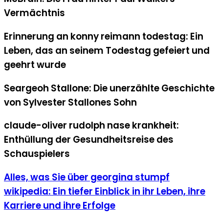
Vermächtnis
Erinnerung an konny reimann todestag: Ein
Leben, das an seinem Todestag gefeiert und
geehrt wurde
Seargeoh Stallone: ​​Die unerzählte Geschichte
von Sylvester Stallones Sohn
claude-oliver rudolph nase krankheit:
Enthüllung der Gesundheitsreise des
Schauspielers
Alles,
Alles, was Sie über georgina stumpf
was
wikipedia: Ein tiefer Einblick in ihr Leben, ihre
Sie
über
Karriere und ihre Erfolge
georgina
stumpf