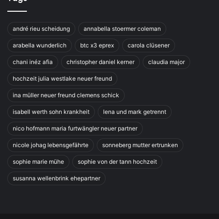
andré rieu scheidung
annabella stoermer coleman
arabella wunderlich
btc x3 eprex
carola clüsener
chani inéz afia
christopher daniel kerner
claudia major
hochzeit julia westlake neuer freund
ina müller neuer freund clemens schick
isabell werth sohn krankheit
lena und mark getrennt
nico hofmann maria furtwängler neuer partner
nicole johag lebensgefährte
sonneberg mutter ertrunken
sophie marie mühe
sophie von der tann hochzeit
susanna wellenbrink ehepartner