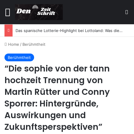
Menu
Se
Das spanische Lotterie-Highlight bei Lottoland: Was die El Gordo Sommerlotterie so besonders macht
Home
/
Berühmtheit
Berühmtheit
“Die sophie von der tann
hochzeit Trennung von
Martin Rütter und Conny
Sporrer: Hintergründe,
Auswirkungen und
Zukunftsperspektiven”