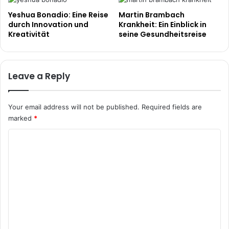
Yeshua Bonadio: Eine Reise
Martin Brambach
durch Innovation und
Krankheit: Ein Einblick in
Kreativität
seine Gesundheitsreise
Leave a Reply
Your email address will not be published.
Required fields are
marked
*
C
o
m
m
e
n
t