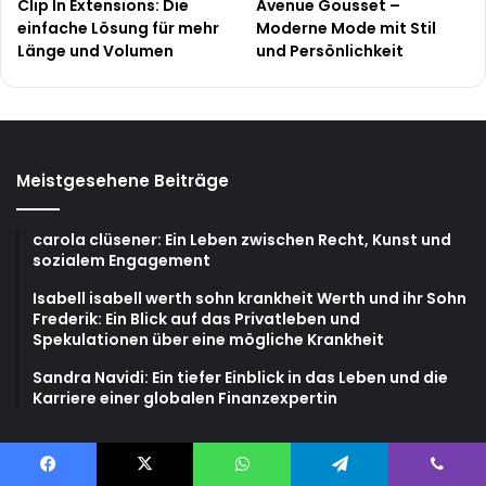
Clip In Extensions: Die
Avenue Gousset –
einfache Lösung für mehr
Moderne Mode mit Stil
Länge und Volumen
und Persönlichkeit
Meistgesehene Beiträge
carola clüsener: Ein Leben zwischen Recht, Kunst und
sozialem Engagement
Isabell isabell werth sohn krankheit Werth und ihr Sohn
Frederik: Ein Blick auf das Privatleben und
Spekulationen über eine mögliche Krankheit
Sandra Navidi: Ein tiefer Einblick in das Leben und die
Karriere einer globalen Finanzexpertin
Zuletzt geänderte Beiträge
Facebook
X
WhatsApp
Telegram
Viber