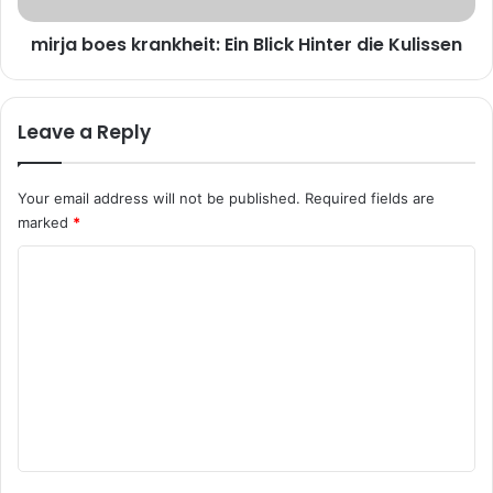
mirja boes krankheit: Ein Blick Hinter die Kulissen
Leave a Reply
Your email address will not be published.
Required fields are
marked
*
C
o
m
m
e
n
t
*