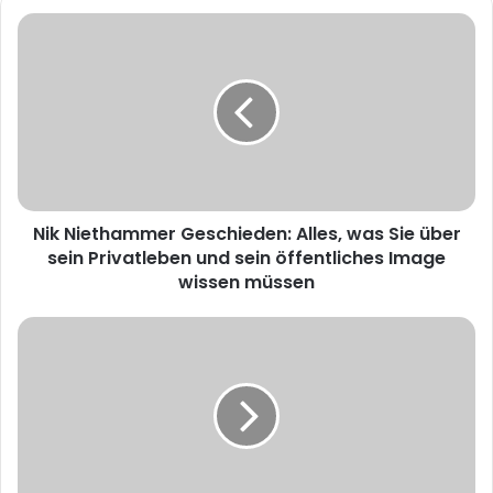
Nik
Niethammer
Geschieden:
Alles,
was
Sie
über
sein
Privatleben
Nik Niethammer Geschieden: Alles, was Sie über
und
sein
sein Privatleben und sein öffentliches Image
öffentliches
wissen müssen
Image
wissen
mirja
müssen
boes
krankheit:
Ein
Blick
Hinter
die
Kulissen