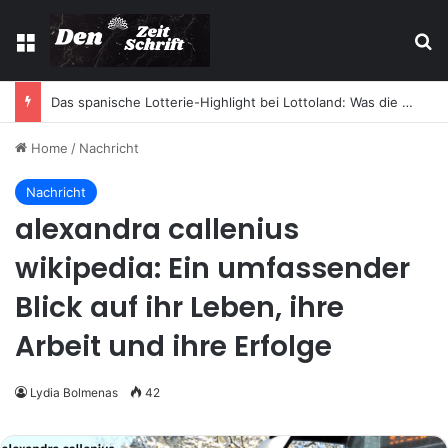
Menu
Se
Das spanische Lotterie-Highlight bei Lottoland: Was die El Gordo Sommerlotterie so besonders macht
Home
/
Nachricht
Nachricht
alexandra callenius
wikipedia: Ein umfassender
Blick auf ihr Leben, ihre
Arbeit und ihre Erfolge
Lydia Bolmenas
42