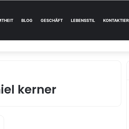
MTHEIT
BLOG
GESCHÄFT
LEBENSSTIL
KONTAKTIER
t bei Lottoland: Was die El Gordo Sommerlotterie so besonders macht
iel kerner