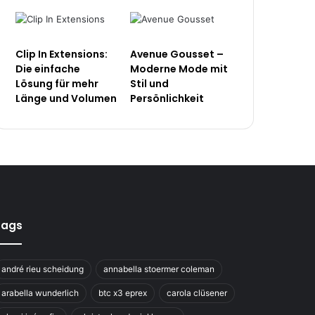
Clip In Extensions:
Avenue Gousset –
Die einfache
Moderne Mode mit
Lösung für mehr
Stil und
Länge und Volumen
Persönlichkeit
Tags
andré rieu scheidung
annabella stoermer coleman
arabella wunderlich
btc x3 eprex
carola clüsener