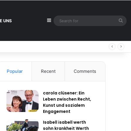
Sidebar
Sea
E UNS
for
Popular
Recent
Comments
carola clüsener: Ein
Leben zwischen Recht,
Kunst und sozialem
Engagement
Isabell isabell werth
sohn krankheit Werth