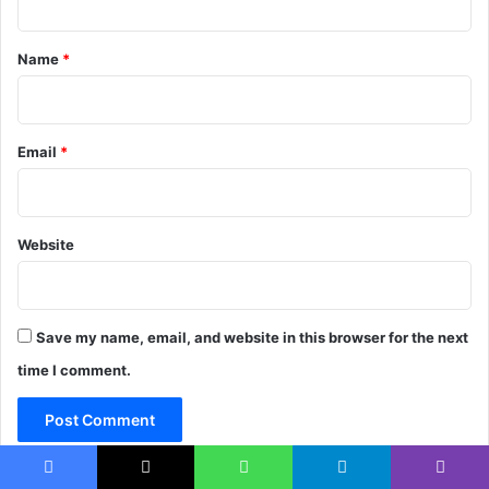
t
*
Name
*
Email
*
Website
Save my name, email, and website in this browser for the next
time I comment.
Facebook
X
WhatsApp
Telegram
Viber