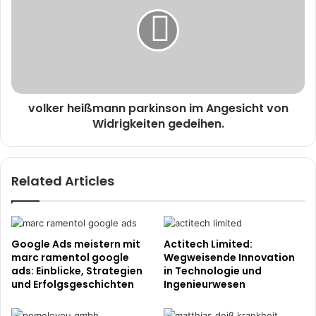
parkinson
im
Angesicht
von
Widrigkeiten
gedeihen.
volker heißmann parkinson im Angesicht von
Widrigkeiten gedeihen.
Related Articles
Google Ads meistern mit
Actitech Limited:
marc ramentol google
Wegweisende Innovation
ads: Einblicke, Strategien
in Technologie und
und Erfolgsgeschichten
Ingenieurwesen