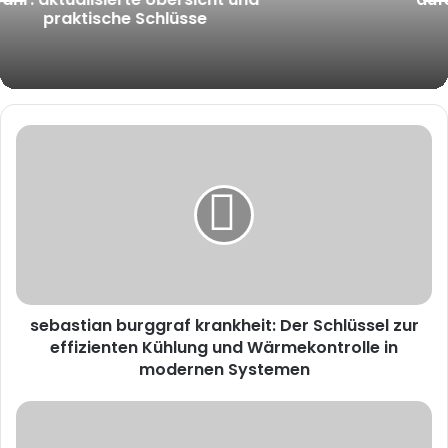
gelebtes Leben
sebastian
burggraf
krankheit:
Der
Schlüssel
zur
effizienten
Kühlung
und
sebastian burggraf krankheit: Der Schlüssel zur
Wärmekontrolle
in
effizienten Kühlung und Wärmekontrolle in
modernen
modernen Systemen
Systemen
volker
heißmann