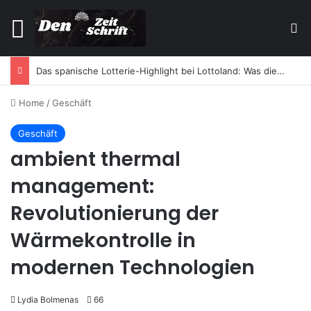
Menu
Se
Das spanische Lotterie-Highlight bei Lottoland: Was die El Gordo Sommerlotterie so besonders macht
Home
/
Geschäft
Geschäft
ambient thermal
management:
Revolutionierung der
Wärmekontrolle in
modernen Technologien
Lydia Bolmenas
66