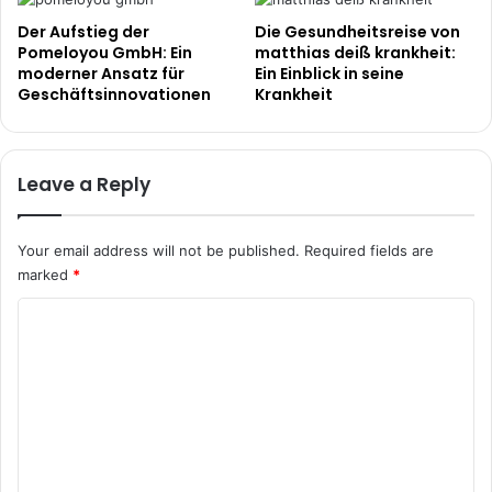
Der Aufstieg der
Die Gesundheitsreise von
Pomeloyou GmbH: Ein
matthias deiß krankheit:
moderner Ansatz für
Ein Einblick in seine
Geschäftsinnovationen
Krankheit
Leave a Reply
Your email address will not be published.
Required fields are
marked
*
C
o
m
m
e
n