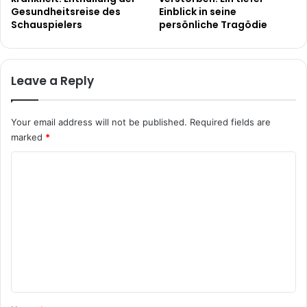
Gesundheitsreise des
Einblick in seine
Schauspielers
persönliche Tragödie
Leave a Reply
Your email address will not be published.
Required fields are
marked
*
C
o
m
m
e
n
t
*