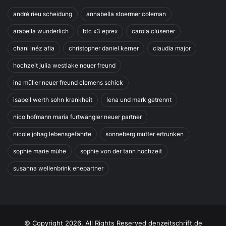
andré rieu scheidung
annabella stoermer coleman
arabella wunderlich
btc x3 eprex
carola clüsener
chani inéz afia
christopher daniel kerner
claudia major
hochzeit julia westlake neuer freund
ina müller neuer freund clemens schick
isabell werth sohn krankheit
lena und mark getrennt
nico hofmann maria furtwängler neuer partner
nicole johag lebensgefährte
sonneberg mutter ertrunken
sophie marie mühe
sophie von der tann hochzeit
susanna wellenbrink ehepartner
© Copyright 2026, All Rights Reserved denzeitschrift.de