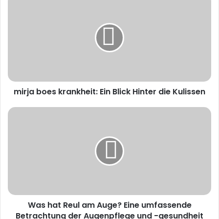
boes
krankheit:
Ein
Blick
Hinter
die
Kulissen
mirja boes krankheit: Ein Blick Hinter die Kulissen
Was
hat
Reul
am
Auge?
Eine
umfassende
Betrachtung
der
Was hat Reul am Auge? Eine umfassende
Augenpflege
und
Betrachtung der Augenpflege und -gesundheit