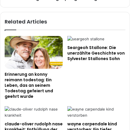
-
gesundheit
Related Articles
Seargeoh Stallone: ​​Die
unerzählte Geschichte von
Sylvester Stallones Sohn
Erinnerung an konny
reimann todestag: Ein
Leben, das an seinem
Todestag gefeiert und
geehrt wurde
claude-oliver rudolph nase
wayne carpendale kind
krankheit: Enthüllung der
verstorben: Ein tiefer