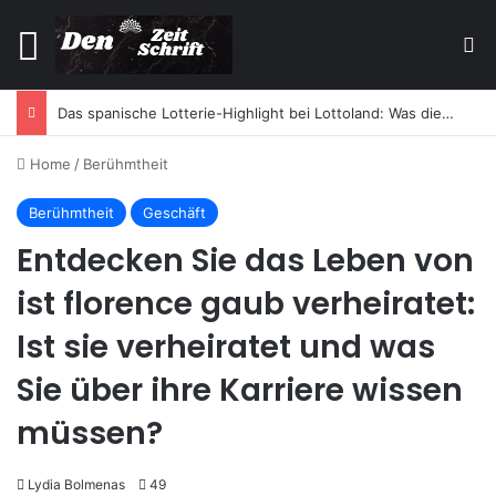
Menu
Se
Das spanische Lotterie-Highlight bei Lottoland: Was die El Gordo Sommerlotterie so besonders macht
Home
/
Berühmtheit
Berühmtheit
Geschäft
Entdecken Sie das Leben von
ist florence gaub verheiratet:
Ist sie verheiratet und was
Sie über ihre Karriere wissen
müssen?
Lydia Bolmenas
49