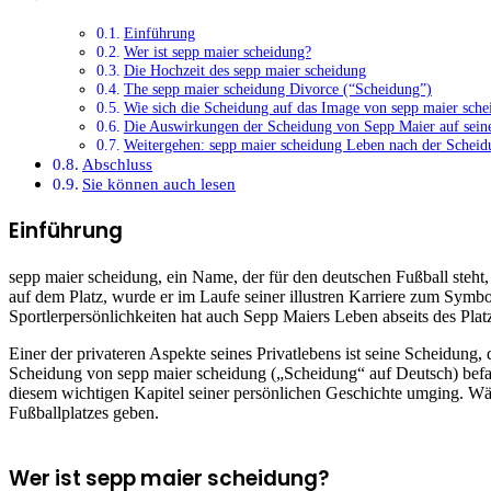
Einführung
Wer ist sepp maier scheidung?
Die Hochzeit des sepp maier scheidung
The sepp maier scheidung Divorce (“Scheidung”)
Wie sich die Scheidung auf das Image von sepp maier sche
Die Auswirkungen der Scheidung von Sepp Maier auf sein
Weitergehen: sepp maier scheidung Leben nach der Scheid
Abschluss
Sie können auch lesen
Einführung
sepp maier scheidung, ein Name, der für den deutschen Fußball steht, g
auf dem Platz, wurde er im Laufe seiner illustren Karriere zum Sy
Sportlerpersönlichkeiten hat auch Sepp Maiers Leben abseits des Plat
Einer der privateren Aspekte seines Privatlebens ist seine Scheidun
Scheidung von sepp maier scheidung („Scheidung“ auf Deutsch) befas
diesem wichtigen Kapitel seiner persönlichen Geschichte umging. Währ
Fußballplatzes geben.
Wer ist sepp maier scheidung?