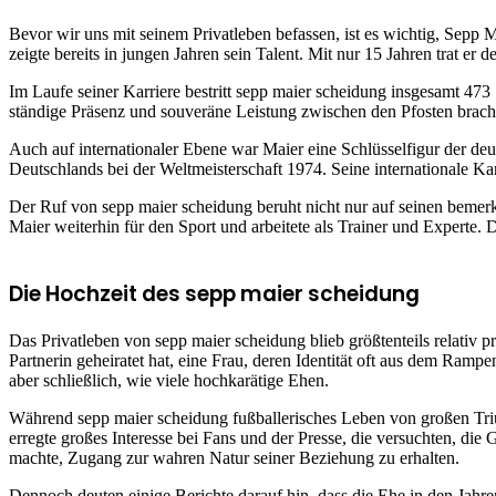
Bevor wir uns mit seinem Privatleben befassen, ist es wichtig, Sepp
zeigte bereits in jungen Jahren sein Talent. Mit nur 15 Jahren trat 
Im Laufe seiner Karriere bestritt sepp maier scheidung insgesamt 4
ständige Präsenz und souveräne Leistung zwischen den Pfosten brach
Auch auf internationaler Ebene war Maier eine Schlüsselfigur der d
Deutschlands bei der Weltmeisterschaft 1974. Seine internationale Ka
Der Ruf von sepp maier scheidung beruht nicht nur auf seinen bemer
Maier weiterhin für den Sport und arbeitete als Trainer und Experte. 
Die Hochzeit des sepp maier scheidung
Das Privatleben von sepp maier scheidung blieb größtenteils relativ pr
Partnerin geheiratet hat, eine Frau, deren Identität oft aus dem Ramp
aber schließlich, wie viele hochkarätige Ehen.
Während sepp maier scheidung fußballerisches Leben von großen Tri
erregte großes Interesse bei Fans und der Presse, die versuchten, di
machte, Zugang zur wahren Natur seiner Beziehung zu erhalten.
Dennoch deuten einige Berichte darauf hin, dass die Ehe in den Jahre