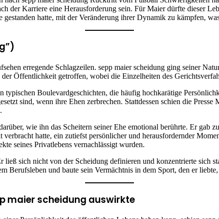
ch der Karriere eine Herausforderung sein. Für Maier dürfte dieser Leb
ite gestanden hatte, mit der Veränderung ihrer Dynamik zu kämpfen, wa
g”)
ufsehen erregende Schlagzeilen. sepp maier scheidung ging seiner Natur 
 der Öffentlichkeit getroffen, wobei die Einzelheiten des Gerichtsverfa
typischen Boulevardgeschichten, die häufig hochkarätige Persönlichke
setzt sind, wenn ihre Ehen zerbrechen. Stattdessen schien die Presse M
.
rüber, wie ihn das Scheitern seiner Ehe emotional berührte. Er gab zu,
it verbracht hatte, ein zutiefst persönlicher und herausfordernder Mome
kte seines Privatlebens vernachlässigt wurden.
 ließ sich nicht von der Scheidung definieren und konzentrierte sich st
inem Berufsleben und baute sein Vermächtnis in dem Sport, den er liebte,
pp maier scheidung auswirkte