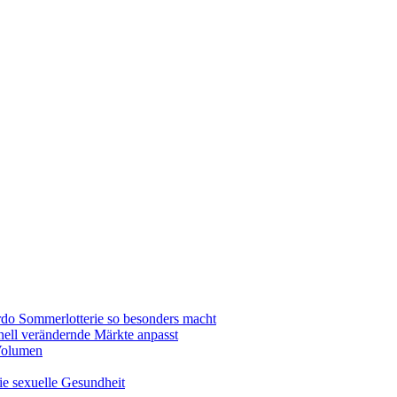
ordo Sommerlotterie so besonders macht
ell verändernde Märkte anpasst
 Volumen
e sexuelle Gesundheit