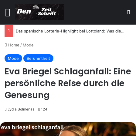
Menu
Se
Das spanische Lotterie-Highlight bei Lottoland: Was die El Gordo Sommerlotterie so besonders macht
Home
/
Mode
Mode
Berühmtheit
Eva Briegel Schlaganfall: Eine
persönliche Reise durch die
Genesung
Lydia Bolmenas
124