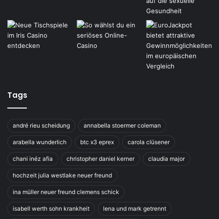
Tags
andré rieu scheidung
annabella stoermer coleman
arabella wunderlich
btc x3 eprex
carola clüsener
chani inéz afia
christopher daniel kerner
claudia major
hochzeit julia westlake neuer freund
ina müller neuer freund clemens schick
isabell werth sohn krankheit
lena und mark getrennt