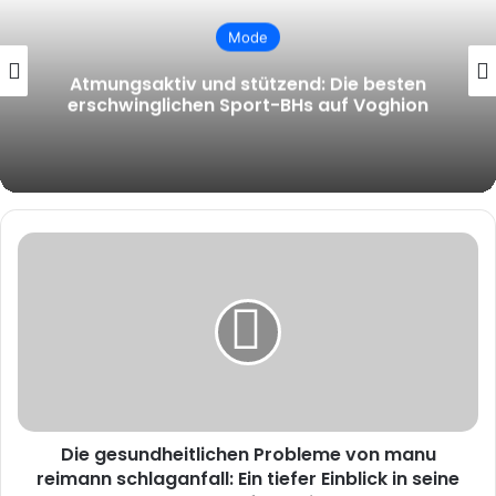
Berühmtheit
Andy Borg Krebserkrankung: Ein
persönlicher Kampf gegen den Krebs
und die Auswirkungen auf sein Leben und
seine Karriere
Die
gesundheitlichen
Probleme
von
manu
reimann
schlaganfall:
Ein
tiefer
Die gesundheitlichen Probleme von manu
Einblick
in
reimann schlaganfall: Ein tiefer Einblick in seine