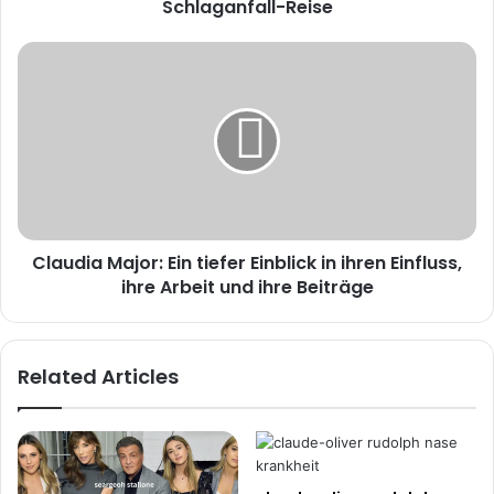
seine
Schlaganfall-Reise
Schlaganfall-
Reise
Claudia
Major:
Ein
tiefer
Einblick
in
ihren
Einfluss,
ihre
Claudia Major: Ein tiefer Einblick in ihren Einfluss,
Arbeit
und
ihre Arbeit und ihre Beiträge
ihre
Beiträge
Related Articles