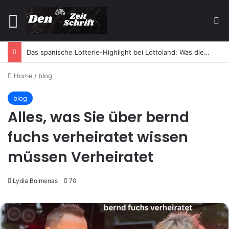
Menu
Se
Das spanische Lotterie-Highlight bei Lottoland: Was die El Gordo Sommerlotterie so besonders macht
Home
/
blog
blog
Alles, was Sie über bernd
fuchs verheiratet wissen
müssen Verheiratet
Lydia Bolmenas
70