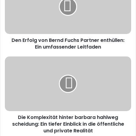
Bernd
Fuchs
Partner
enthüllen:
Ein
umfassender
Den Erfolg von Bernd Fuchs Partner enthüllen:
Leitfaden
Ein umfassender Leitfaden
Die
Komplexität
hinter
barbara
hahlweg
scheidung:
Ein
tiefer
Einblick
Die Komplexität hinter barbara hahlweg
in
die
scheidung: Ein tiefer Einblick in die öffentliche
öffentliche
und private Realität
und