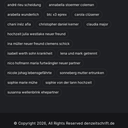
andré rieu scheidung
annabella stoermer coleman
arabella wunderlich
btc x3 eprex
carola clüsener
chani inéz afia
christopher daniel kerner
claudia major
hochzeit julia westlake neuer freund
ina müller neuer freund clemens schick
isabell werth sohn krankheit
lena und mark getrennt
nico hofmann maria furtwängler neuer partner
nicole johag lebensgefährte
sonneberg mutter ertrunken
sophie marie mühe
sophie von der tann hochzeit
susanna wellenbrink ehepartner
© Copyright 2026, All Rights Reserved denzeitschrift.de