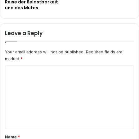
Reise der Belastbarkeit
und des Mutes
Leave a Reply
Your email address will not be published.
Required fields are
marked
*
C
o
m
m
e
n
t
*
Name
*