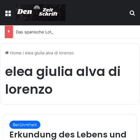
Menu
S
Das spanische Lotterie-Highlight bei Lottoland: Was die El Gordo Sommerlotterie so besonders macht
Home
/
elea giulia alva di lorenzo
elea giulia alva di
lorenzo
Berühmtheit
Erkundung des Lebens und