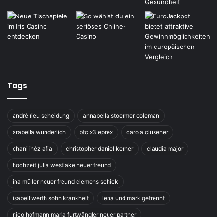
Tags
andré rieu scheidung
annabella stoermer coleman
arabella wunderlich
btc x3 eprex
carola clüsener
chani inéz afia
christopher daniel kerner
claudia major
hochzeit julia westlake neuer freund
ina müller neuer freund clemens schick
isabell werth sohn krankheit
lena und mark getrennt
nico hofmann maria furtwängler neuer partner