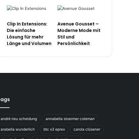
Clip In Extensions:
Avenue Gousset –
Die einfache
Moderne Mode mit
Lösung für mehr
Stil und
Länge und Volumen
Persönlichkeit
Tags
andré rieu scheidung
annabella stoermer coleman
arabella wunderlich
btc x3 eprex
carola clüsener