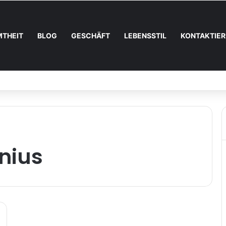
MTHEIT
BLOG
GESCHÄFT
LEBENSSTIL
KONTAKTIER
bei Lottoland: Was die El Gordo Sommerlotterie so besonders macht
nius