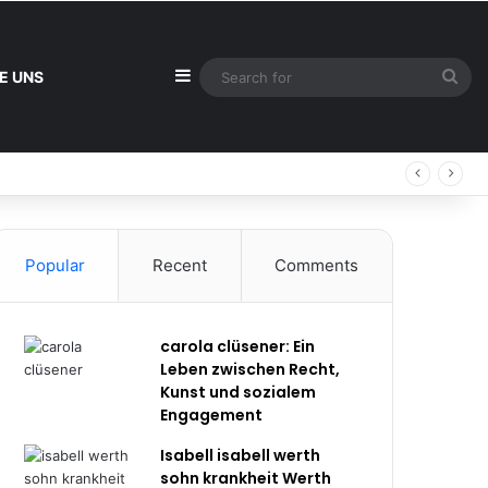
Sidebar
Sea
E UNS
for
Popular
Recent
Comments
carola clüsener: Ein
Leben zwischen Recht,
Kunst und sozialem
Engagement
Isabell isabell werth
sohn krankheit Werth